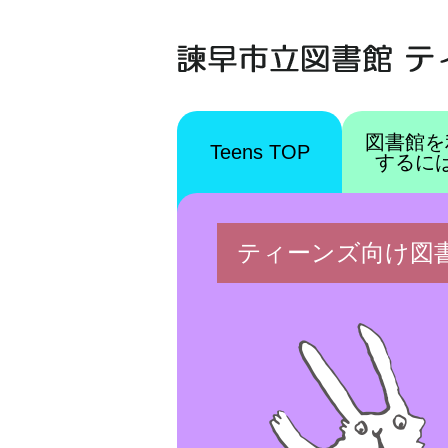
図書館を
Teens TOP
するに
ティーンズ向け図