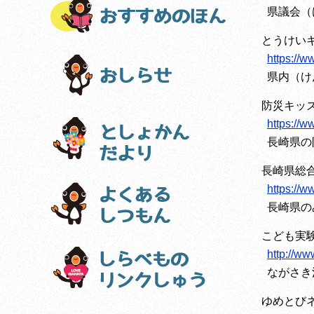
県議会（
とうけい
https://w
県内（け
防災キッ
https://w
長崎県の
長崎県総合
https://
長崎県の
こども実
http://ww
ながさき
ゆめとび