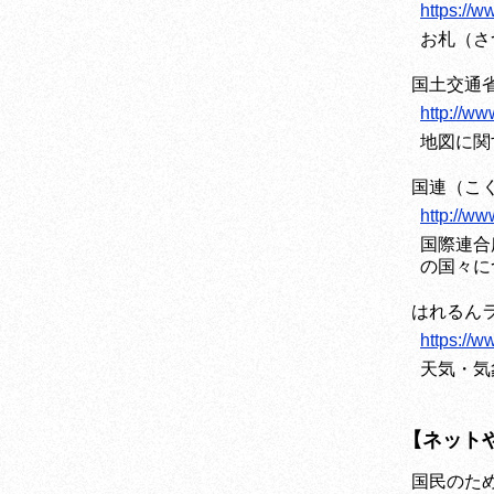
https://w
お札（さ
国土交通
http://ww
地図に関
国連（こ
http://www
国際連合
の国々に
はれるん
https://w
天気・気
【ネット
国民のた