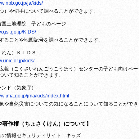
ww.npb.go.jp/ja/kids/
つ）や切手について調べることができます。
省国土地理院 子どものページ
w.gsi.go.jp/KIDS/
することや地図記号を調べることができます。
くれん）ＫＩＤＳ
.unic.or.jp/kids/
広報（こくさいれんごうこうほう）センターの子ども向けペー
ついて知ることができます。
ランド（気象庁）
ww.jma.go.jp/jma/kids/index.html
象や自然災害についての気になることについて知ることができ
や著作権（ちょさくけん）について】
めの情報セキュリティサイト キッズ