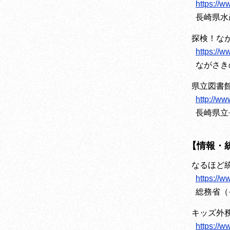
https://w
長崎県水
探検！な
https://
ながさき
県立図書
http://www
長崎県立
【情報・
なるほど
https://w
総務省（
キッズ外
https://w