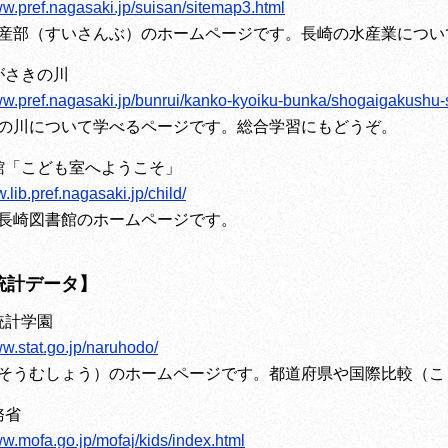
ww.pref.nagasaki.jp/suisan/sitemap3.html
産部（すいさんぶ）のホームページです。長崎の水産業につい
がさきの川
www.pref.nagasaki.jp/bunrui/kanko-kyoiku-bunka/shogaigakushu
の川について学べるページです。総合学習にもどうぞ。
館「こども室へようこそ」
.lib.pref.nagasaki.jp/child/
長崎図書館のホームページです。
統計データ】
統計学園
ww.stat.go.jp/naruhodo/
そうむしょう）のホームページです。都道府県や国際比較（こ
務省
ww.mofa.go.jp/mofaj/kids/index.html