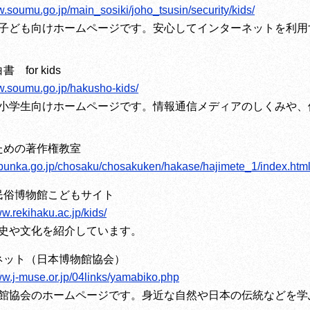
w.soumu.go.jp/main_sosiki/joho_tsusin/security/kids/
子ども向けホームページです。安心してインターネットを利用
 for kids
w.soumu.go.jp/hakusho-kids/
小学生向けホームページです。情報通信メディアのしくみや、
ための著作権教室
f.bunka.go.jp/chosaku/chosakuken/hakase/hajimete_1/index.htm
民俗博物館こどもサイト
ww.rekihaku.ac.jp/kids/
史や文化を紹介しています。
ネット（日本博物館協会）
ww.j-muse.or.jp/04links/yamabiko.php
館協会のホームページです。身近な自然や日本の伝統などを学