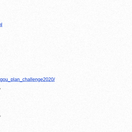
ml
ougou_plan_challenge2020/
。
。