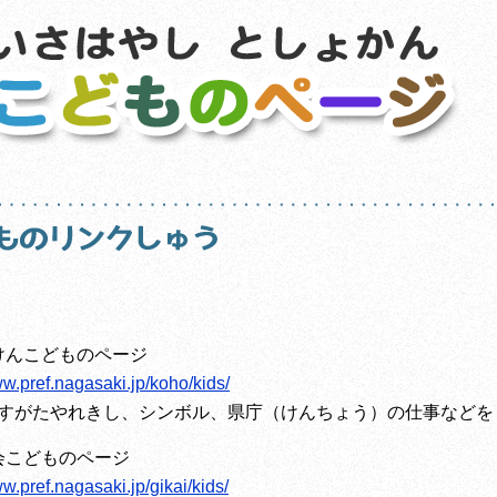
】
けんこどものページ
ww.pref.nagasaki.jp/koho/kids/
すがたやれきし、シンボル、県庁（けんちょう）の仕事などを
会こどものページ
ww.pref.nagasaki.jp/gikai/kids/