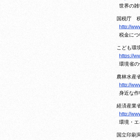
世界の雑
国税庁 
http://ww
税金につ
こども環
https://w
環境省の
農林水産
http://www
身近な作
経済産業
http://www
環境・エ
国立印刷