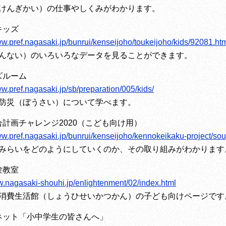
けんぎかい）の仕事やしくみがわかります。
キッズ
ww.pref.nagasaki.jp/bunrui/kenseijoho/toukeijoho/kids/92081.ht
んない）のいろいろなデータを見ることができます。
ズルーム
ww.pref.nagasaki.jp/sb/preparation/005/kids/
防災（ぼうさい）について学べます。
計画チャレンジ2020（こども向け用）
www.pref.nagasaki.jp/bunrui/kenseijoho/kennokeikaku-project/s
みらいをどのようにしていくのか、その取り組みがわかります
験教室
w.nagasaki-shouhi.jp/enlightenment/02/index.html
消費生活館（しょうひせいかつかん）の子ども向けページです
ネット「小中学生の皆さんへ」