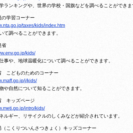
学ランキングや、世界の学校・国旗などを調べることができま
税の学習コーナー
w.nta.go.jp/taxes/kids/index.htm
いて調べることができます。
境省
ww.env.go.jp/kids/
仕事や、地球温暖化について調べることができます。
省 こどものためのコーナー
.maff.go.jp/j/kids/
物や自然について知ることができます。
省 キッズページ
.meti.go.jp/intro/kids/
ネルギー、リサイクルのしくみなどが紹介されています。
局（こくりついんさつきょく）キッズコーナー