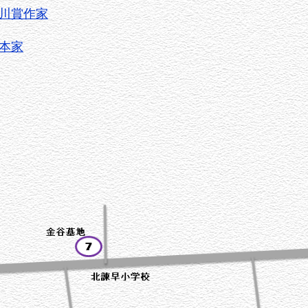
芥川賞作家
脚本家