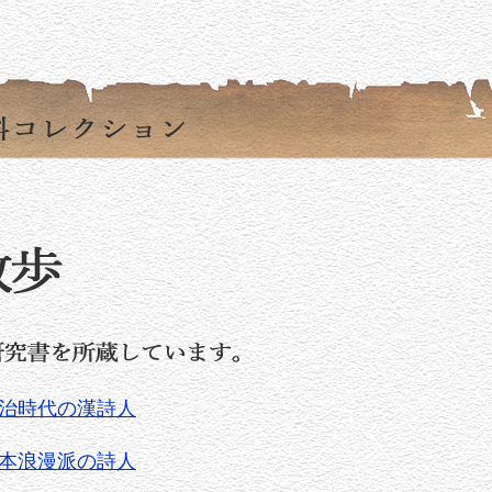
】明治時代の漢詩人
】日本浪漫派の詩人